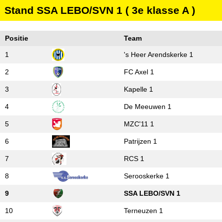
Stand SSA LEBO/SVN 1 ( 3e klasse A )
Positie
Team
1
's Heer Arendskerke 1
2
FC Axel 1
3
Kapelle 1
4
De Meeuwen 1
5
MZC'11 1
6
Patrijzen 1
7
RCS 1
8
Serooskerke 1
9
SSA LEBO/SVN 1
10
Terneuzen 1