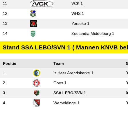
11
VCK 1
12
WHS 1
13
Yerseke 1
14
Zeelandia Middelburg 1
Stand SSA LEBO/SVN 1 ( Mannen KNVB beke
Positie
Team
1
's Heer Arendskerke 1
0
2
Goes 1
0
3
SSA LEBO/SVN 1
0
4
Wemeldinge 1
0